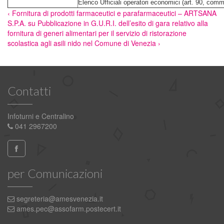
Elenco Ufficiali operatori economici (art. 90, com
‹ Fornitura di prodotti farmaceutici e parafarmaceutici – ARTSANA
S.P.A.
su
Pubblicazione in G.U.R.I. dell’esito di gara relativo alla
fornitura di generi alimentari per il servizio di ristorazione
scolastica agli asili nido nel Comune di Venezia ›
Contatti
Infoturni e Centralino
041 2967200
per Comunicazioni
segreteria@amesvenezia.it
ames.pec@assofarm.postecert.it