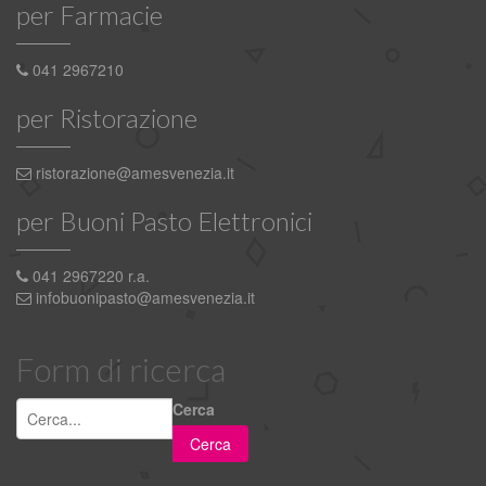
per Farmacie
041 2967210
per Ristorazione
ristorazione@amesvenezia.it
per Buoni Pasto Elettronici
041 2967220 r.a.
infobuonipasto@amesvenezia.it
Form di ricerca
Cerca