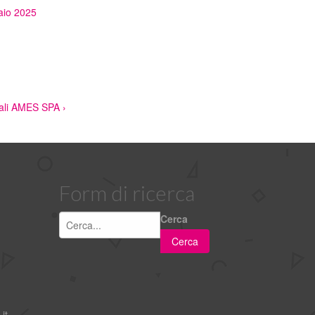
io 2025
nali AMES SPA ›
Form di ricerca
Cerca
it