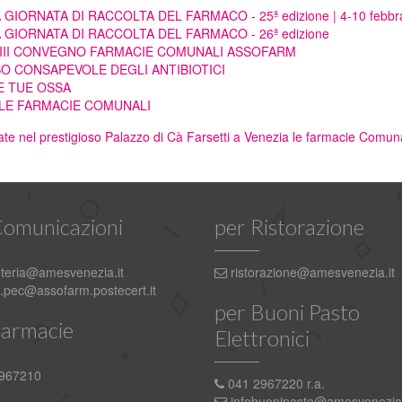
RNATA DI RACCOLTA DEL FARMACO - 25ª edizione | 4-10 febbra
IORNATA DI RACCOLTA DEL FARMACO - 26ª edizione
 VIII CONVEGNO FARMACIE COMUNALI ASSOFARM
O CONSAPEVOLE DEGLI ANTIBIOTICI
E TUE OSSA
ELLE FARMACIE COMUNALI
te nel prestigioso Palazzo di Cà Farsetti a Venezia le farmacie Comu
Comunicazioni
per Ristorazione
teria@amesvenezia.it
ristorazione@amesvenezia.it
pec@assofarm.postecert.it
per Buoni Pasto
Farmacie
Elettronici
967210
041 2967220 r.a.
infobuonipasto@amesvenezia.