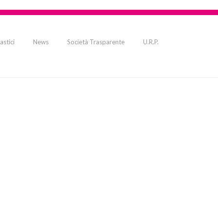
astici
News
Società Trasparente
U.R.P.