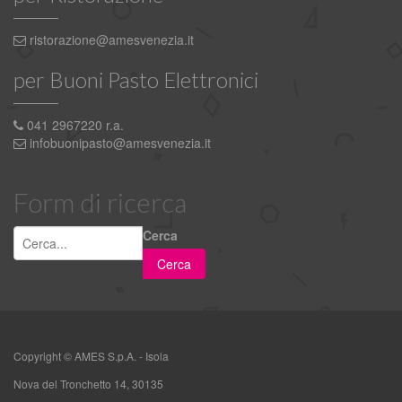
ristorazione@amesvenezia.it
per Buoni Pasto Elettronici
041 2967220 r.a.
infobuonipasto@amesvenezia.it
Form di ricerca
Cerca
Copyright ©
AMES S.p.A. - Isola
Nova del Tronchetto 14, 30135