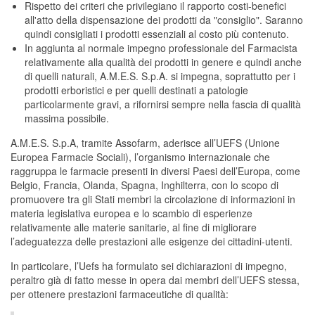
Rispetto dei criteri che privilegiano il rapporto costi-benefici
all'atto della dispensazione dei prodotti da "consiglio". Saranno
quindi consigliati i prodotti essenziali al costo più contenuto.
In aggiunta al normale impegno professionale del Farmacista
relativamente alla qualità dei prodotti in genere e quindi anche
di quelli naturali, A.M.E.S. S.p.A. si impegna, soprattutto per i
prodotti erboristici e per quelli destinati a patologie
particolarmente gravi, a rifornirsi sempre nella fascia di qualità
massima possibile.
A.M.E.S. S.p.A, tramite Assofarm, aderisce all’UEFS (Unione
Europea Farmacie Sociali), l’organismo internazionale che
raggruppa le farmacie presenti in diversi Paesi dell’Europa, come
Belgio, Francia, Olanda, Spagna, Inghilterra, con lo scopo di
promuovere tra gli Stati membri la circolazione di informazioni in
materia legislativa europea e lo scambio di esperienze
relativamente alle materie sanitarie, al fine di migliorare
l’adeguatezza delle prestazioni alle esigenze dei cittadini-utenti.
In particolare, l’Uefs ha formulato sei dichiarazioni di impegno,
peraltro già di fatto messe in opera dai membri dell’UEFS stessa,
per ottenere prestazioni farmaceutiche di qualità: