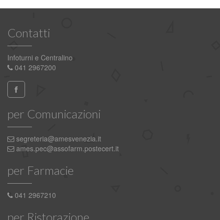
Contatti
Infoturni e Centralino
041 2967200
per Comunicazioni
segreteria@amesvenezia.it
ames.pec@assofarm.postecert.it
per Farmacie
041 2967210
per Ristorazione