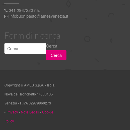
041 2967220 r.a.
infobuonipasto@amesvenezia.it
Form di ricerca
Cerca
Copyright ©
AMES S.p.A. - Isola
Nova del Tronchetto 14, 30135
Venezia - P.IVA 02979860273
-
Privacy
-
Note Legali
-
Cookie
Policy