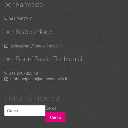
per Farmacie
041 2967210
per Ristorazione
ristorazione@amesvenezia.it
per Buoni Pasto Elettronici
041 2967220 r.a.
infobuonipasto@amesvenezia.it
Form di ricerca
Cerca