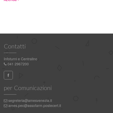
Contatti
Infoturni e Centralino
041 2967200
per Comunicazioni
segreteria@amesvenezia.it
ames.pec@assofarm.postecert.it