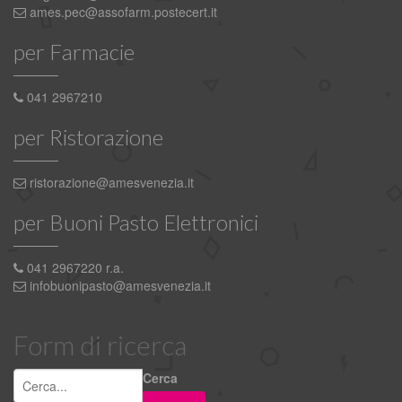
ames.pec@assofarm.postecert.it
per Farmacie
041 2967210
per Ristorazione
ristorazione@amesvenezia.it
per Buoni Pasto Elettronici
041 2967220 r.a.
infobuonipasto@amesvenezia.it
Form di ricerca
Cerca