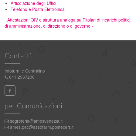
Articolazione degli Uffici
Telefono e Posta Elettronica
‹ Attestazioni OIV o struttura analoga
su
Titolari di incarichi politici,
di amministrazione, di direzione o di governo ›
Contatti
Infoturni e Centralino
041 2967200
per Comunicazioni
segreteria@amesvenezia.it
ames.pec@assofarm.postecert.it