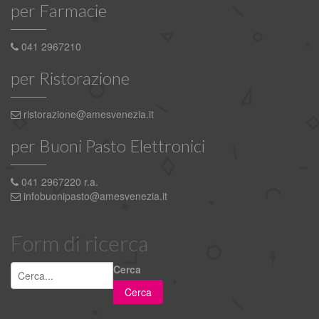
per Farmacie
041 2967210
per Ristorazione
ristorazione@amesvenezia.it
per Buoni Pasto Elettronici
041 2967220 r.a.
infobuonipasto@amesvenezia.it
Form di ricerca
Cerca