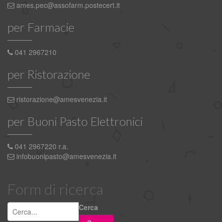
ames.pec@assofarm.postecert.it
per Farmacie
041 2967210
per Ristorazione
ristorazione@amesvenezia.it
per Buoni Pasto Elettronici
041 2967220 r.a.
infobuonipasto@amesvenezia.it
Form di ricerca
Cerca