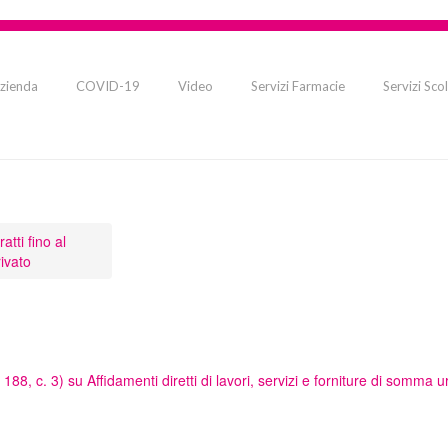
zienda
COVID-19
Video
Servizi Farmacie
Servizi Scol
tti fino al
ivato
. 188, c. 3)
su
Affidamenti diretti di lavori, servizi e forniture di somma u