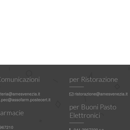
Comunicazioni
per Ristorazione
teria@amesvenezia.it
ristorazione@amesvenezia.it
pec@assofarm.postecert.it
per Buoni Pasto
Farmacie
Elettronici
967210
041 2967220 r.a.