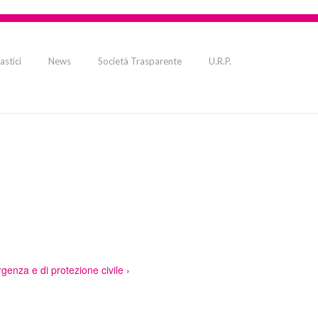
astici
News
Società Trasparente
U.R.P.
rgenza e di protezione civile ›