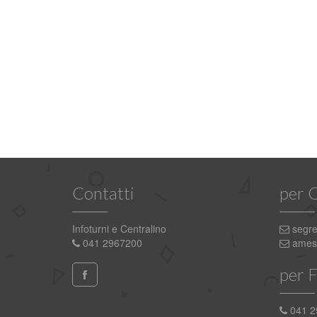
Contatti
per 
Infoturni e Centralino
segre
041 2967200
ames.
per 
041 2